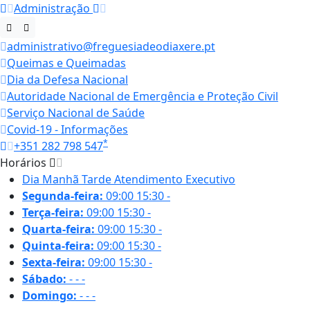
Administração
administrativo@freguesiadeodiaxere.pt
Queimas e Queimadas
Dia da Defesa Nacional
Autoridade Nacional de Emergência e Proteção Civil
Serviço Nacional de Saúde
Covid-19 - Informações
*
+351 282 798 547
Horários
Dia
Manhã
Tarde
Atendimento Executivo
Segunda-feira:
09:00
15:30
-
Terça-feira:
09:00
15:30
-
Quarta-feira:
09:00
15:30
-
Quinta-feira:
09:00
15:30
-
Sexta-feira:
09:00
15:30
-
Sábado:
-
-
-
Domingo:
-
-
-