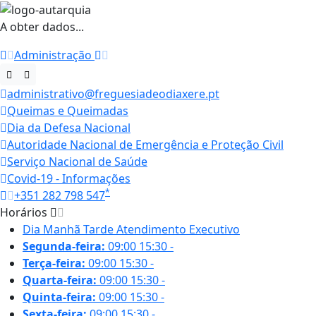
A obter dados...
Administração
administrativo@freguesiadeodiaxere.pt
Queimas e Queimadas
Dia da Defesa Nacional
Autoridade Nacional de Emergência e Proteção Civil
Serviço Nacional de Saúde
Covid-19 - Informações
*
+351 282 798 547
Horários
Dia
Manhã
Tarde
Atendimento Executivo
Segunda-feira:
09:00
15:30
-
Terça-feira:
09:00
15:30
-
Quarta-feira:
09:00
15:30
-
Quinta-feira:
09:00
15:30
-
Sexta-feira:
09:00
15:30
-