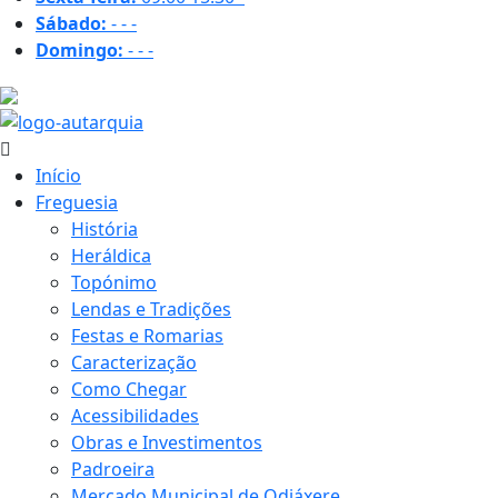
Sábado:
-
-
-
Domingo:
-
-
-
29.9 ºC
Início
Freguesia
História
Heráldica
Topónimo
Lendas e Tradições
Festas e Romarias
Caracterização
Como Chegar
Acessibilidades
Obras e Investimentos
Padroeira
Mercado Municipal de Odiáxere