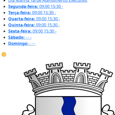
Dia
Manhã
Tarde
Atendimento Executivo
Segunda-feira:
09:00
15:30
-
Terça-feira:
09:00
15:30
-
Quarta-feira:
09:00
15:30
-
Quinta-feira:
09:00
15:30
-
Sexta-feira:
09:00
15:30
-
Sábado:
-
-
-
Domingo:
-
-
-
35.6 ºC