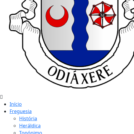
Início
Freguesia
História
Heráldica
Topónimo