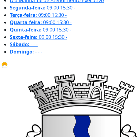
Dia
Manhã
Tarde
Atendimento Executivo
Segunda-feira:
09:00
15:30
-
Terça-feira:
09:00
15:30
-
Quarta-feira:
09:00
15:30
-
Quinta-feira:
09:00
15:30
-
Sexta-feira:
09:00
15:30
-
Sábado:
-
-
-
Domingo:
-
-
-
28.4 ºC