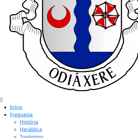
Início
Freguesia
História
Heráldica
Topónimo