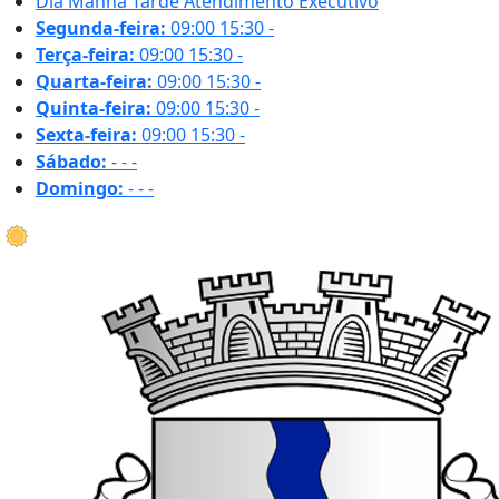
Dia
Manhã
Tarde
Atendimento Executivo
Segunda-feira:
09:00
15:30
-
Terça-feira:
09:00
15:30
-
Quarta-feira:
09:00
15:30
-
Quinta-feira:
09:00
15:30
-
Sexta-feira:
09:00
15:30
-
Sábado:
-
-
-
Domingo:
-
-
-
27.4 ºC