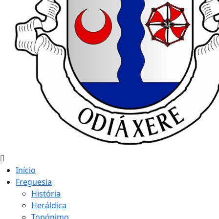
Início
Freguesia
História
Heráldica
Topónimo