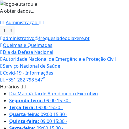
A obter dados...
Administração
administrativo@freguesiadeodiaxere.pt
Queimas e Queimadas
Dia da Defesa Nacional
Autoridade Nacional de Emergência e Proteção Civil
Serviço Nacional de Saúde
Covid-19 - Informações
*
+351 282 798 547
Horários
Dia
Manhã
Tarde
Atendimento Executivo
Segunda-feira:
09:00
15:30
-
Terça-feira:
09:00
15:30
-
Quarta-feira:
09:00
15:30
-
Quinta-feira:
09:00
15:30
-
Sexta-feira:
09:00
15:30
-