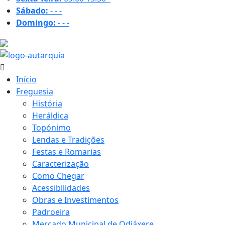
Sábado:
-
-
-
Domingo:
-
-
-
20.5 ºC
Início
Freguesia
História
Heráldica
Topónimo
Lendas e Tradições
Festas e Romarias
Caracterização
Como Chegar
Acessibilidades
Obras e Investimentos
Padroeira
Mercado Municipal de Odiáxere