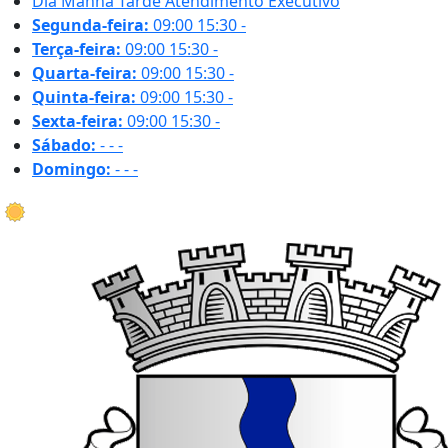
Dia
Manhã
Tarde
Atendimento Executivo
Segunda-feira:
09:00
15:30
-
Terça-feira:
09:00
15:30
-
Quarta-feira:
09:00
15:30
-
Quinta-feira:
09:00
15:30
-
Sexta-feira:
09:00
15:30
-
Sábado:
-
-
-
Domingo:
-
-
-
18.4 ºC