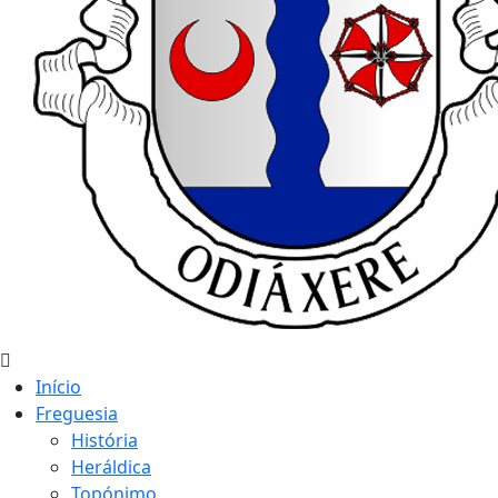
Início
Freguesia
História
Heráldica
Topónimo