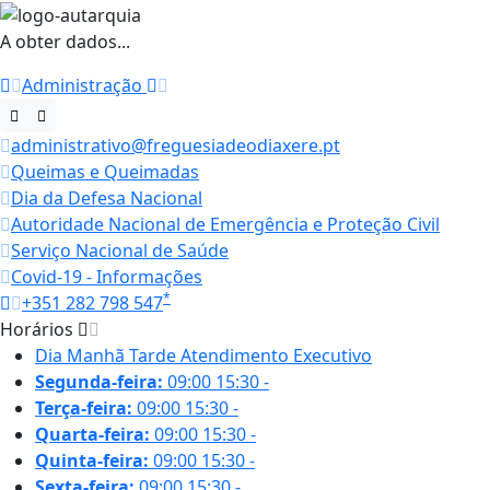
A obter dados...
Administração
administrativo@freguesiadeodiaxere.pt
Queimas e Queimadas
Dia da Defesa Nacional
Autoridade Nacional de Emergência e Proteção Civil
Serviço Nacional de Saúde
Covid-19 - Informações
*
+351 282 798 547
Horários
Dia
Manhã
Tarde
Atendimento Executivo
Segunda-feira:
09:00
15:30
-
Terça-feira:
09:00
15:30
-
Quarta-feira:
09:00
15:30
-
Quinta-feira:
09:00
15:30
-
Sexta-feira:
09:00
15:30
-