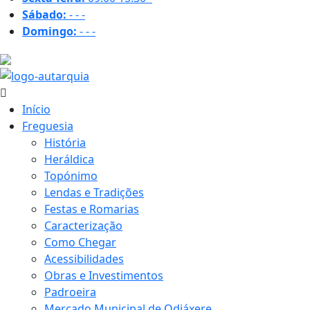
Sábado:
-
-
-
Domingo:
-
-
-
27 ºC
Início
Freguesia
História
Heráldica
Topónimo
Lendas e Tradições
Festas e Romarias
Caracterização
Como Chegar
Acessibilidades
Obras e Investimentos
Padroeira
Mercado Municipal de Odiáxere