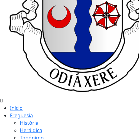
Início
Freguesia
História
Heráldica
Topónimo