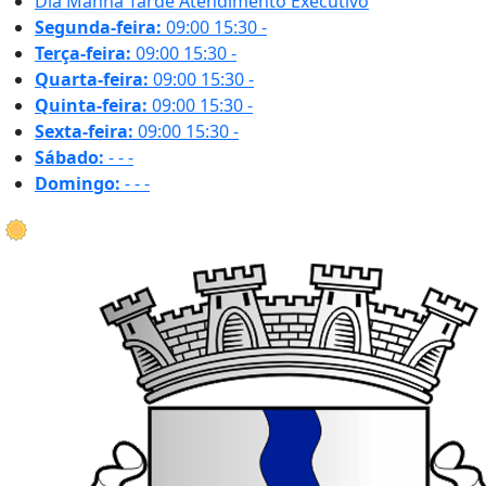
Dia
Manhã
Tarde
Atendimento Executivo
Segunda-feira:
09:00
15:30
-
Terça-feira:
09:00
15:30
-
Quarta-feira:
09:00
15:30
-
Quinta-feira:
09:00
15:30
-
Sexta-feira:
09:00
15:30
-
Sábado:
-
-
-
Domingo:
-
-
-
20.5 ºC