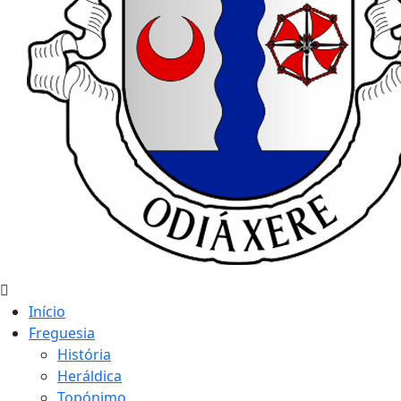
Início
Freguesia
História
Heráldica
Topónimo