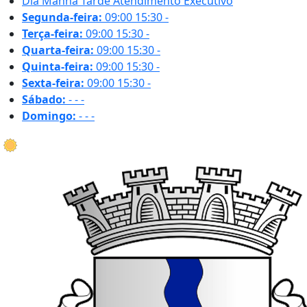
Dia
Manhã
Tarde
Atendimento Executivo
Segunda-feira:
09:00
15:30
-
Terça-feira:
09:00
15:30
-
Quarta-feira:
09:00
15:30
-
Quinta-feira:
09:00
15:30
-
Sexta-feira:
09:00
15:30
-
Sábado:
-
-
-
Domingo:
-
-
-
29.9 ºC