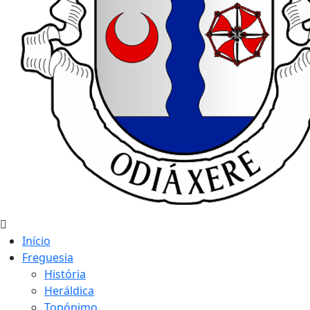
Início
Freguesia
História
Heráldica
Topónimo