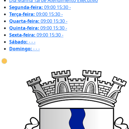
Dia
Manhã
Tarde
Atendimento Executivo
Segunda-feira:
09:00
15:30
-
Terça-feira:
09:00
15:30
-
Quarta-feira:
09:00
15:30
-
Quinta-feira:
09:00
15:30
-
Sexta-feira:
09:00
15:30
-
Sábado:
-
-
-
Domingo:
-
-
-
19.9 ºC