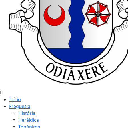
Início
Freguesia
História
Heráldica
Topónimo