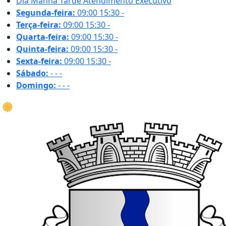
Dia
Manhã
Tarde
Atendimento Executivo
Segunda-feira:
09:00
15:30
-
Terça-feira:
09:00
15:30
-
Quarta-feira:
09:00
15:30
-
Quinta-feira:
09:00
15:30
-
Sexta-feira:
09:00
15:30
-
Sábado:
-
-
-
Domingo:
-
-
-
23.3 ºC