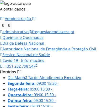
A obter dados...
Administração
administrativo@freguesiadeodiaxere.pt
Queimas e Queimadas
Dia da Defesa Nacional
Autoridade Nacional de Emergência e Proteção Civil
Serviço Nacional de Saúde
Covid-19 - Informações
*
+351 282 798 547
Horários
Dia
Manhã
Tarde
Atendimento Executivo
Segunda-feira:
09:00
15:30
-
Terça-feira:
09:00
15:30
-
Quarta-feira:
09:00
15:30
-
Quinta-feira:
09:00
15:30
-
Sexta-feira:
09:00
15:30
-