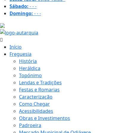
Sábado:
-
-
-
Domingo:
-
-
-
21.2 ºC
Início
Freguesia
História
Heráldica
Topónimo
Lendas e Tradições
Festas e Romarias
Caracterização
Como Chegar
Acessibilidades
Obras e Investimentos
Padroeira
Mercado Municipal de Odiáxere