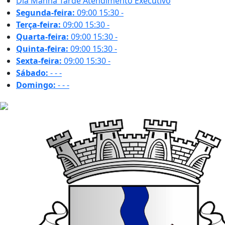
Dia
Manhã
Tarde
Atendimento Executivo
Segunda-feira:
09:00
15:30
-
Terça-feira:
09:00
15:30
-
Quarta-feira:
09:00
15:30
-
Quinta-feira:
09:00
15:30
-
Sexta-feira:
09:00
15:30
-
Sábado:
-
-
-
Domingo:
-
-
-
26.5 ºC