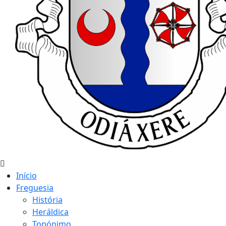
Início
Freguesia
História
Heráldica
Topónimo