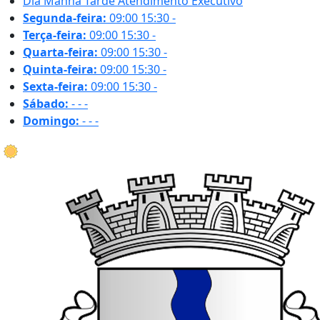
Dia
Manhã
Tarde
Atendimento Executivo
Segunda-feira:
09:00
15:30
-
Terça-feira:
09:00
15:30
-
Quarta-feira:
09:00
15:30
-
Quinta-feira:
09:00
15:30
-
Sexta-feira:
09:00
15:30
-
Sábado:
-
-
-
Domingo:
-
-
-
23.3 ºC