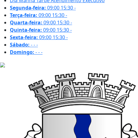
Dia
Manhã
Tarde
Atendimento Executivo
Segunda-feira:
09:00
15:30
-
Terça-feira:
09:00
15:30
-
Quarta-feira:
09:00
15:30
-
Quinta-feira:
09:00
15:30
-
Sexta-feira:
09:00
15:30
-
Sábado:
-
-
-
Domingo:
-
-
-
33.6 ºC