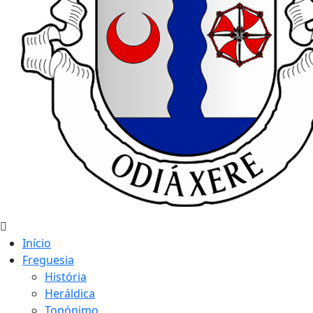
Início
Freguesia
História
Heráldica
Topónimo