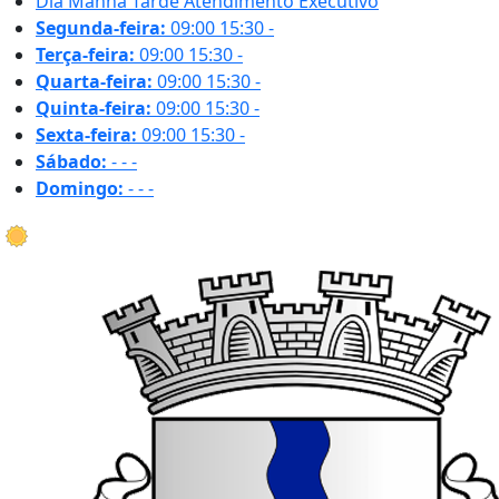
Dia
Manhã
Tarde
Atendimento Executivo
Segunda-feira:
09:00
15:30
-
Terça-feira:
09:00
15:30
-
Quarta-feira:
09:00
15:30
-
Quinta-feira:
09:00
15:30
-
Sexta-feira:
09:00
15:30
-
Sábado:
-
-
-
Domingo:
-
-
-
33 ºC