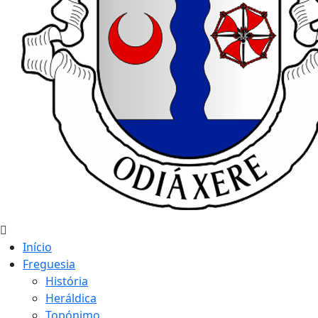
Início
Freguesia
História
Heráldica
Topónimo