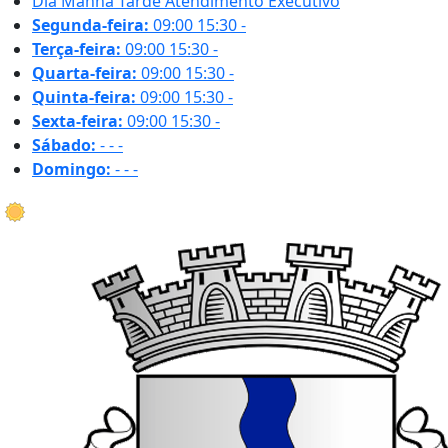
Dia
Manhã
Tarde
Atendimento Executivo
Segunda-feira:
09:00
15:30
-
Terça-feira:
09:00
15:30
-
Quarta-feira:
09:00
15:30
-
Quinta-feira:
09:00
15:30
-
Sexta-feira:
09:00
15:30
-
Sábado:
-
-
-
Domingo:
-
-
-
35.4 ºC