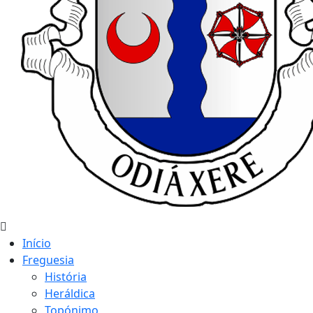
Início
Freguesia
História
Heráldica
Topónimo