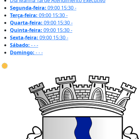
Dia
Manhã
Tarde
Atendimento Executivo
Segunda-feira:
09:00
15:30
-
Terça-feira:
09:00
15:30
-
Quarta-feira:
09:00
15:30
-
Quinta-feira:
09:00
15:30
-
Sexta-feira:
09:00
15:30
-
Sábado:
-
-
-
Domingo:
-
-
-
17.3 ºC