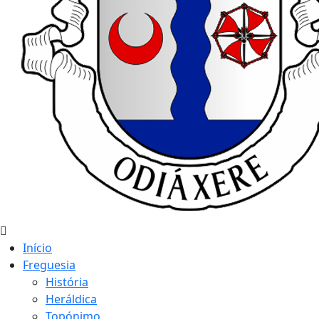
Início
Freguesia
História
Heráldica
Topónimo