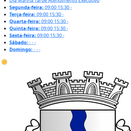
Dia
Manhã
Tarde
Atendimento Executivo
Segunda-feira:
09:00
15:30
-
Terça-feira:
09:00
15:30
-
Quarta-feira:
09:00
15:30
-
Quinta-feira:
09:00
15:30
-
Sexta-feira:
09:00
15:30
-
Sábado:
-
-
-
Domingo:
-
-
-
24.9 ºC