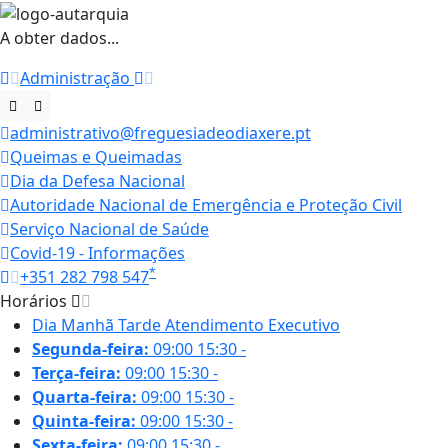
A obter dados...
Administração
administrativo@freguesiadeodiaxere.pt
Queimas e Queimadas
Dia da Defesa Nacional
Autoridade Nacional de Emergência e Proteção Civil
Serviço Nacional de Saúde
Covid-19 - Informações
*
+351 282 798 547
Horários
Dia
Manhã
Tarde
Atendimento Executivo
Segunda-feira:
09:00
15:30
-
Terça-feira:
09:00
15:30
-
Quarta-feira:
09:00
15:30
-
Quinta-feira:
09:00
15:30
-
Sexta-feira:
09:00
15:30
-