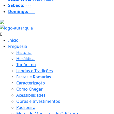
Sábado:
-
-
-
Domingo:
-
-
-
30.5 ºC
Início
Freguesia
História
Heráldica
Topónimo
Lendas e Tradições
Festas e Romarias
Caracterização
Como Chegar
Acessibilidades
Obras e Investimentos
Padroeira
Mercado Municipal de Odiáxere