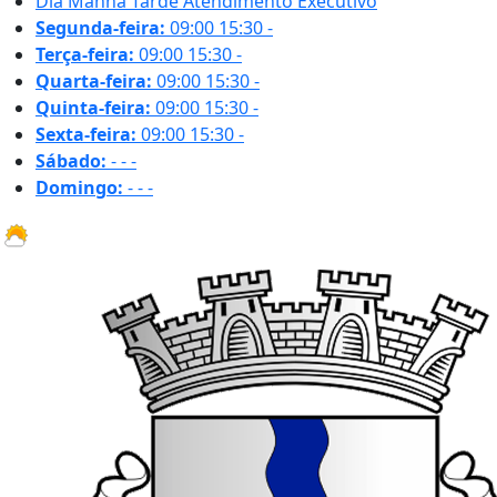
Dia
Manhã
Tarde
Atendimento Executivo
Segunda-feira:
09:00
15:30
-
Terça-feira:
09:00
15:30
-
Quarta-feira:
09:00
15:30
-
Quinta-feira:
09:00
15:30
-
Sexta-feira:
09:00
15:30
-
Sábado:
-
-
-
Domingo:
-
-
-
25.2 ºC