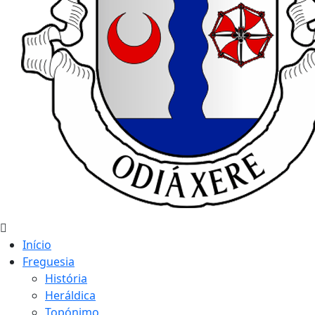
Início
Freguesia
História
Heráldica
Topónimo